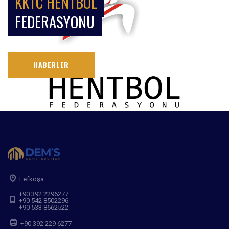
KKTC HENTBOL
FEDERASYONU
HABERLER
Lefkoşa
+90 392 2296277
+90 542 8502296
+90 533 8662522
+90 392 229 6277