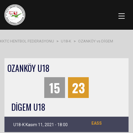
KKTC HENTBOL FEDERASYONU
>
U18-K
>
OZANKÖY vs DİGEM
OZANKÖY U18
15
23
DİGEM U18
EASS
U18-K Kasım 11, 2021 - 18:00