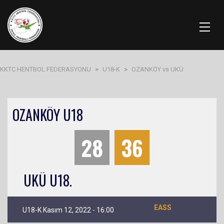
KKTC HENTBOL FEDERASYONU
>
U18-K
>
OZANKÖY vs UKÜ
OZANKÖY U18
28
36
UKÜ U18.
EASS
U18-K Kasım 12, 2022 - 16:00