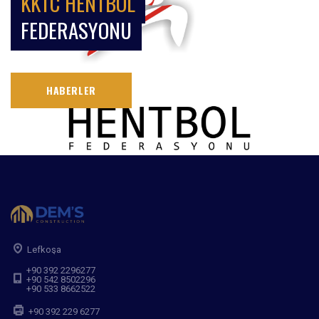
KKTC HENTBOL
FEDERASYONU
HABERLER
Lefkoşa
+90 392 2296277
+90 542 8502296
+90 533 8662522
+90 392 229 6277