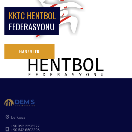
KKTC HENTBOL
FEDERASYONU
HABERLER
Lefkoşa
+90 392 2296277
+90 542 8502296