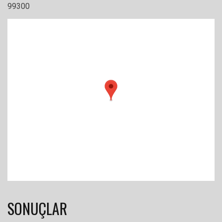
99300
SONUÇLAR