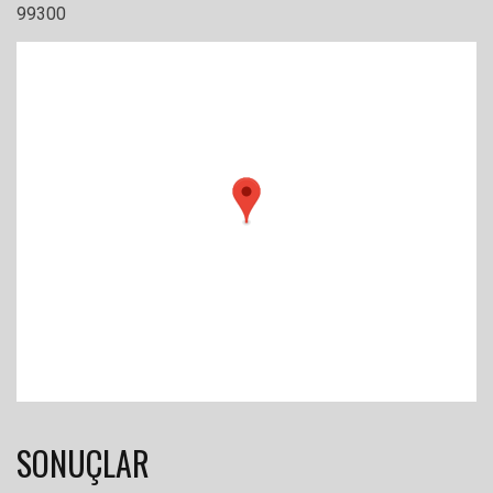
99300
SONUÇLAR