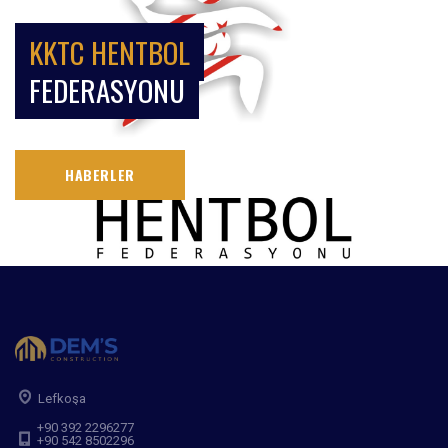
KKTC HENTBOL
FEDERASYONU
HABERLER
Lefkoşa
+90 392 2296277
+90 542 8502296