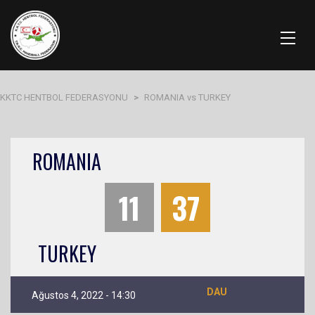
KKTC HENTBOL FEDERASYONU
>
ROMANIA vs TURKEY
ROMANIA
11
37
TURKEY
DAU
Ağustos 4, 2022 - 14:30