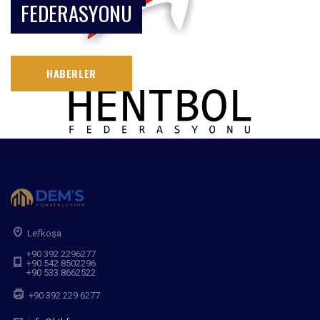
FEDERASYONU
HABERLER
Lefkoşa
+90 392 2296277
+90 542 8502296
+90 533 8662522
+90 392 229 6277