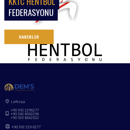
KKTC HENTBOL
FEDERASYONU
HABERLER
Lefkoşa
+90 392 2296277
+90 542 8502296
+90 533 8662522
+90 392 229 6277