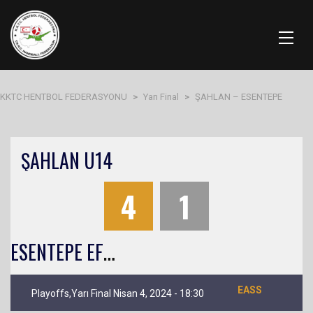
KKTC HENTBOL FEDERASYONU
>
Yarı Final
>
ŞAHLAN – ESENTEPE
ŞAHLAN U14
4
1
E
SENTEPE EFSANE U-14K
EASS
Playoffs,Yarı Final Nisan 4, 2024 - 18:30