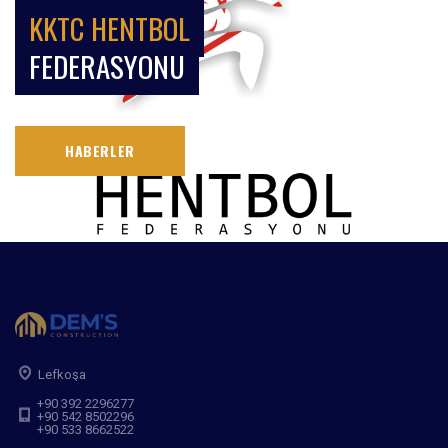
KKTC HENTBOL
FEDERASYONU
HABERLER
Lefkoşa
+90 392 2296277
+90 542 8502296
+90 533 8662522