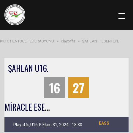
KKTC HENTBOL FEDERASYONU
>
Playoffs
>
ŞAHLAN – ESENTEPE
ŞAHLAN U16.
16
27
M
İRACLE ESENTEPE U16.
EASS
Playoffs,U16-K Ekim 31, 2024 - 18:30