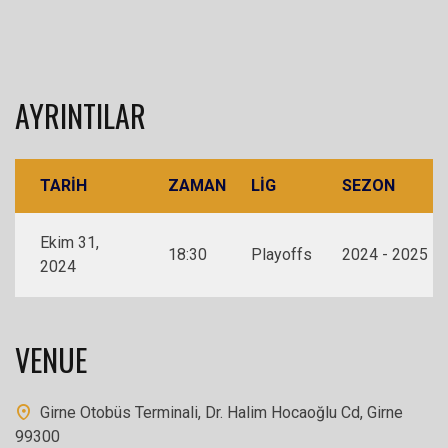
AYRINTILAR
TARIH
ZAMAN
LIG
SEZON
Ekim 31,
18:30
Playoffs
2024 - 2025
2024
VENUE
Girne Otobüs Terminali, Dr. Halim Hocaoğlu Cd, Girne
99300