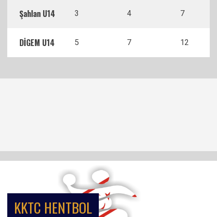
Şahlan U14
3
4
7
DİGEM U14
5
7
12
KKTC HENTBOL