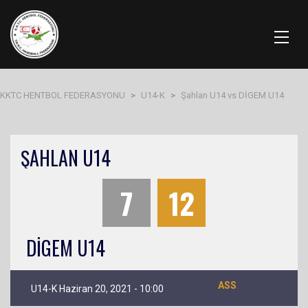
KKTC HENTBOL FEDERASYONU
>
U14-K
>
Şahlan U14 vs DİGEM U14
ŞAHLAN U14
7
12
DİGEM U14
ASS
U14-K Haziran 20, 2021 - 10:00