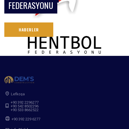
FEDERASYONU
HABERLER
Lefkoşa
+90 392 2296277
+90 542 8502296
+90 533 8662522
+90 392 229 6277