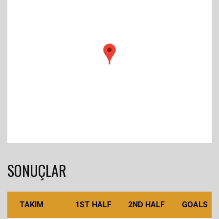
SONUÇLAR
TAKIM
1ST HALF
2ND HALF
GOALS