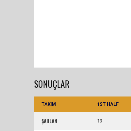
SONUÇLAR
TAKIM
1ST HALF
ŞAHLAN
13