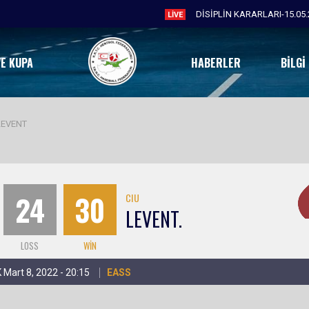
DİSİPLİN KARARLARI-15.05.
LIVE
VE KUPA
HABERLER
BILGI
LEVENT
24
30
CIU
LEVENT.
LOSS
WIN
 Mart 8, 2022 - 20:15
EASS