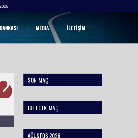
2026
 BANKASI
MEDIA
İLETIŞIM
SON MAÇ
GELECEK MAÇ
AĞUSTOS 2026