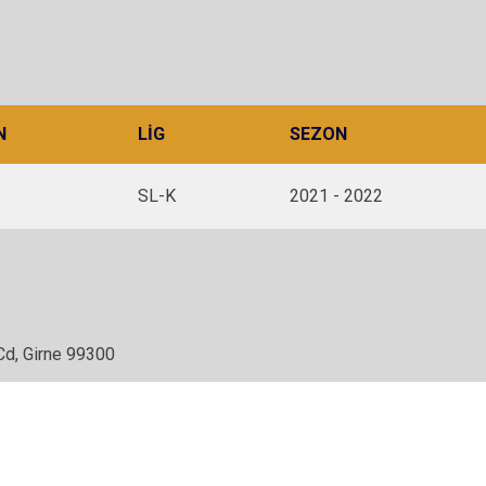
N
LIG
SEZON
SL-K
2021 - 2022
Cd, Girne 99300