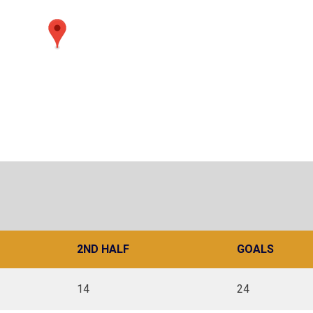
2ND HALF
GOALS
14
24