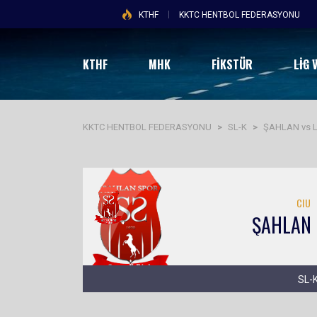
KTHF
KKTC HENTBOL FEDERASYONU
KTHF
MHK
FİKSTÜR
LIG 
KKTC HENTBOL FEDERASYONU
>
SL-K
>
ŞAHLAN vs 
CIU
ŞAHLAN
SL-K