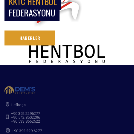
KKTC HENTBOL
FEDERASYONU
HABERLER
Lefkoşa
+90 392 2296277
+90 542 8502296
+90 533 8662522
+90 392 229 6277