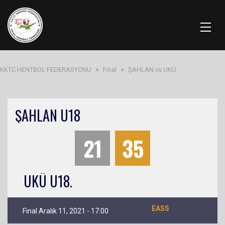
KKTC HENTBOL FEDERASYONU
>
Final
>
ŞAHLAN vs UKÜ
ŞAHLAN U18
21
35
UKÜ U18.
EASS
Final Aralık 11, 2021 - 17:00