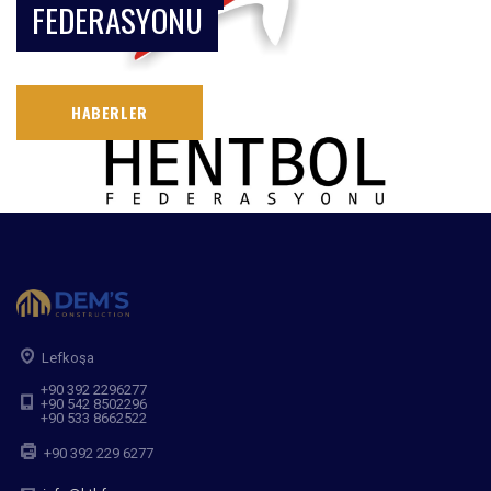
FEDERASYONU
HABERLER
Lefkoşa
+90 392 2296277
+90 542 8502296
+90 533 8662522
+90 392 229 6277