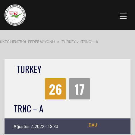
KKTC HENTBOL FEDERASYONU
>
TURKEY vs TRNC – A
TURKEY
26
17
TRNC – A
DAU
Ağustos 2, 2022 - 13:30