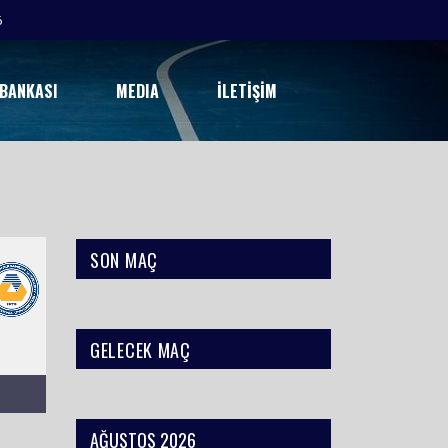
6
 BANKASI
MEDIA
İLETIŞIM
SON MAÇ
GELECEK MAÇ
AĞUSTOS 2026