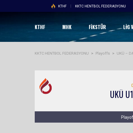
KTHF
KKTC HENTBOL FEDERASYONU
KTHF
MHK
FİKSTÜR
LIG 
KKTC HENTBOL FEDERASYONU
>
Playoffs
>
UKÜ – D
UKÜ U
Playof