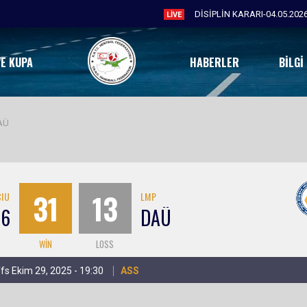
DİSİPLİN KARARI-04.05.202
LIVE
VE KUPA
HABERLER
BILGI
AÜ
31
13
CIU
LMP
16
DAÜ
WIN
LOSS
fs Ekim 29, 2025 - 19:30
ASS