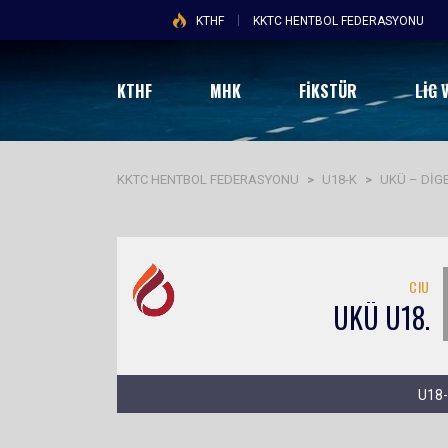
KTHF
KKTC HENTBOL FEDERASYONU
KTHF
MHK
FİKSTÜR
LIG 
KKTC HENTBOL FEDERASYONU
>
U18-K
>
UKÜ – DİG
CIU
UKÜ U18.
U18-