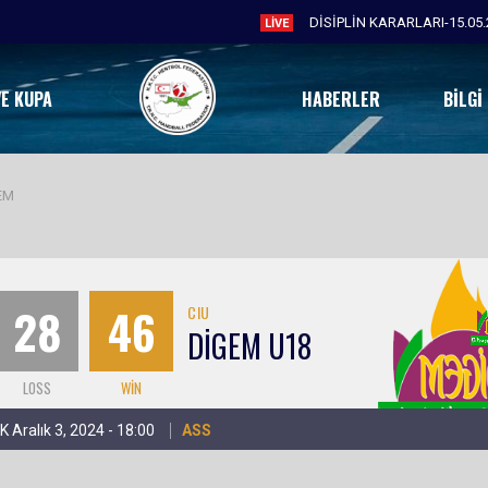
DİSİPLİN KARARLARI-15.05.
LIVE
VE KUPA
HABERLER
BILGI
EM
28
46
CIU
DİGEM U18
LOSS
WIN
K Aralık 3, 2024 - 18:00
ASS