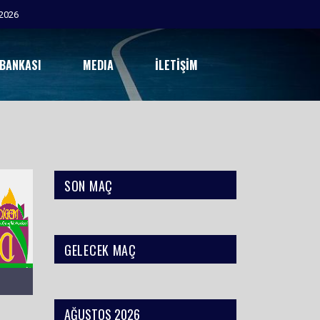
2026
 BANKASI
MEDIA
İLETIŞIM
SON MAÇ
GELECEK MAÇ
AĞUSTOS 2026