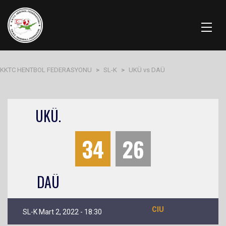
KKTC HENTBOL FEDERASYONU
>
SL-K
>
UKÜ vs DAÜ
UKÜ.
34
26
DAÜ
CIU
SL-K Mart 2, 2022 - 18:30