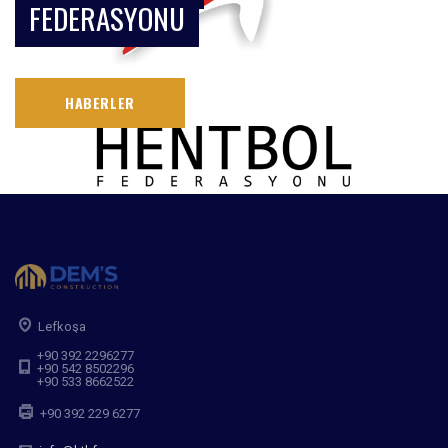
FEDERASYONU
HABERLER
Lefkoşa
+90 392 2296277
+90 542 8502296
+90 533 8662522
+90 392 229 6277