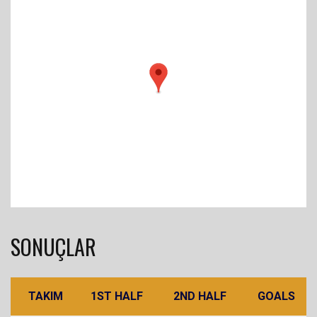
SONUÇLAR
TAKIM
1ST HALF
2ND HALF
GOALS