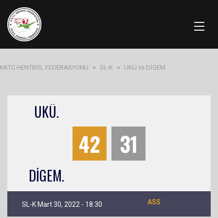
KKTC HENTBOL FEDERASYONU
>
SL-K
>
UKÜ vs DİGEM
UKÜ.
42
31
DİGEM.
ASS
SL-K Mart 30, 2022 - 18:30