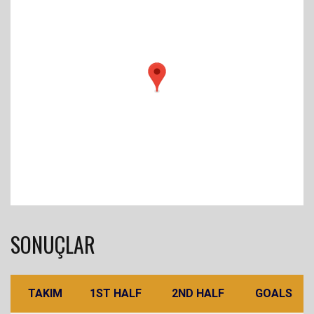
SONUÇLAR
TAKIM
1ST HALF
2ND HALF
GOALS