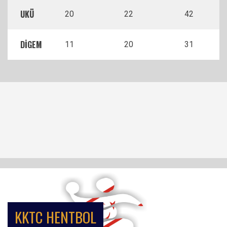
UKÜ
20
22
42
DİGEM
11
20
31
KKTC HENTBOL