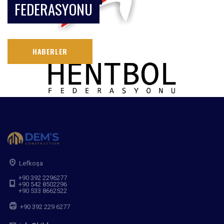
FEDERASYONU
HABERLER
Lefkoşa
+90 392 2296277
+90 542 8502296
+90 533 8662522
+90 392 229 6277