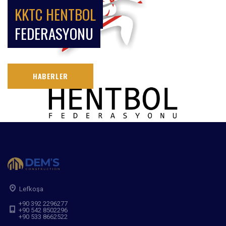
KKTC HENTBOL
FEDERASYONU
HABERLER
Lefkoşa
+90 392 2296277
+90 542 8502296
+90 533 8662522