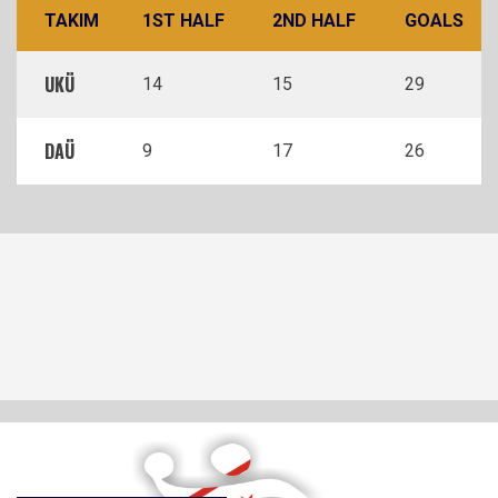
TAKIM
1ST HALF
2ND HALF
GOALS
UKÜ
14
15
29
DAÜ
9
17
26