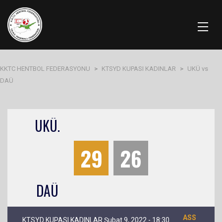
KKTC HENTBOL FEDERASYONU
>
KTSYD KUPASI KADINLAR
>
UKÜ vs
DAÜ
UKÜ.
29
26
DAÜ
ASS
KTSYD KUPASI KADINLAR Şubat 9, 2022 - 18:30