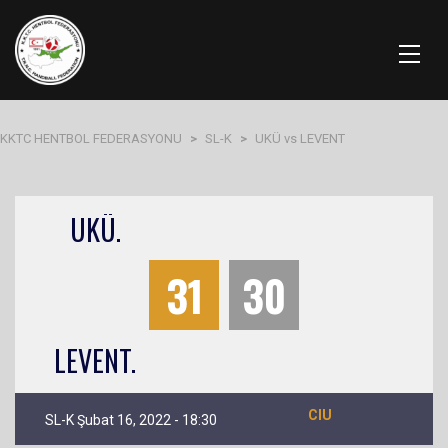
KKTC HENTBOL FEDERASYONU
>
SL-K
>
UKÜ vs LEVENT
UKÜ.
31
30
LEVENT.
CIU
SL-K Şubat 16, 2022 - 18:30