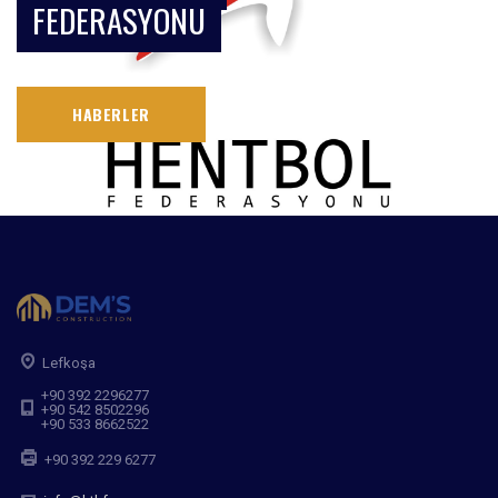
FEDERASYONU
HABERLER
Lefkoşa
+90 392 2296277
+90 542 8502296
+90 533 8662522
+90 392 229 6277