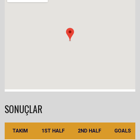
SONUÇLAR
TAKIM
1ST HALF
2ND HALF
GOALS