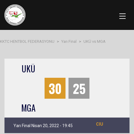
KKTC HENTBOL FEDERASYONU
>
Yarı Final
>
UKÜ vs MGA
UKÜ
30
25
MGA
CIU
Yarı Final Nisan 20, 2022 - 19:45