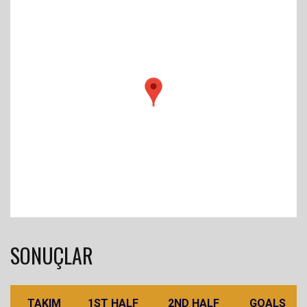
SONUÇLAR
TAKIM
1ST HALF
2ND HALF
GOALS