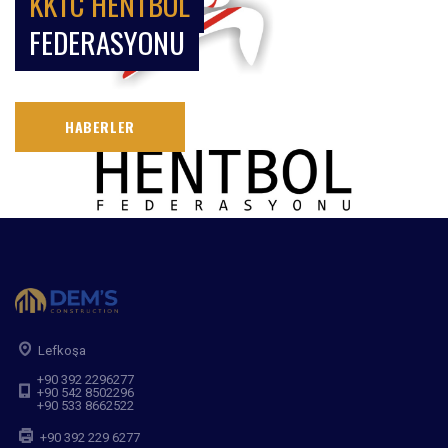
KKTC HENTBOL
FEDERASYONU
HABERLER
Lefkoşa
+90 392 2296277
+90 542 8502296
+90 533 8662522
+90 392 229 6277