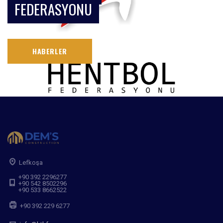
FEDERASYONU
HABERLER
Lefkoşa
+90 392 2296277
+90 542 8502296
+90 533 8662522
+90 392 229 6277