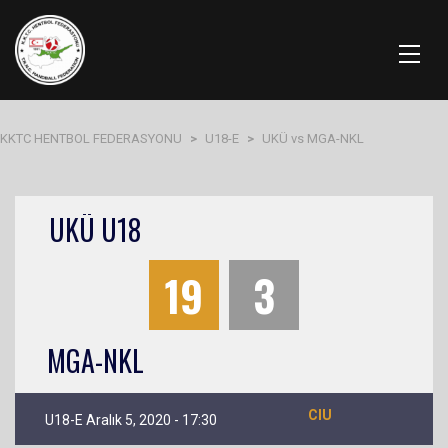
KKTC HENTBOL FEDERASYONU
>
U18-E
>
UKÜ vs MGA-NKL
UKÜ U18
19
3
MGA-NKL
CIU
U18-E Aralık 5, 2020 - 17:30