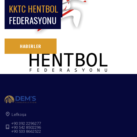
KKTC HENTBOL
FEDERASYONU
HABERLER
Lefkoşa
+90 392 2296277
+90 542 8502296
+90 533 8662522