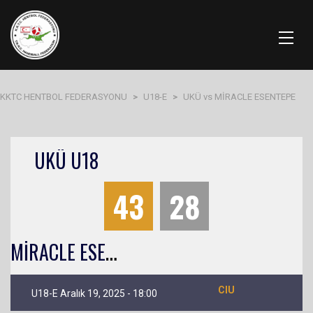
KKTC HENTBOL FEDERASYONU
>
U18-E
>
UKÜ vs MİRACLE ESENTEPE
UKÜ U18
43
28
M
İRACLE ESENTEPE
CIU
U18-E Aralık 19, 2025 - 18:00