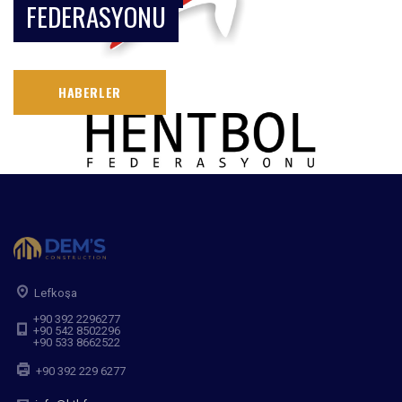
FEDERASYONU
HABERLER
Lefkoşa
+90 392 2296277
+90 542 8502296
+90 533 8662522
+90 392 229 6277