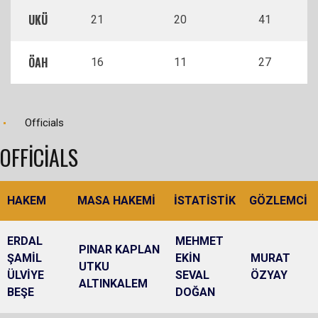
UKÜ
21
20
41
ÖAH
16
11
27
Officials
OFFICIALS
HAKEM
MASA HAKEMİ
İSTATİSTİK
GÖZLEMCİ
ERDAL
MEHMET
PINAR KAPLAN
ŞAMİL
EKİN
MURAT
UTKU
ÜLVİYE
SEVAL
ÖZYAY
ALTINKALEM
BEŞE
DOĞAN