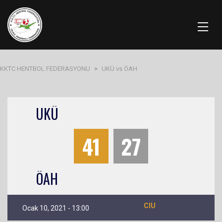
KKTC HENTBOL FEDERASYONU
>
UKÜ vs ÖAH
UKÜ
41
27
ÖAH
CIU
Ocak 10, 2021 - 13:00