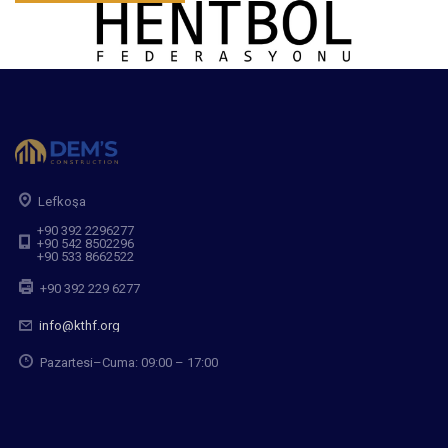
Lefkoşa
+90 392 2296277
+90 542 8502296
+90 533 8662522
+90 392 229 6277
info@kthf.org
Pazartesi–Cuma: 09:00 – 17:00