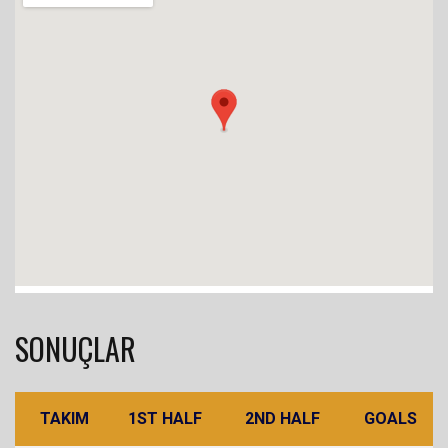
SONUÇLAR
TAKIM
1ST HALF
2ND HALF
GOALS