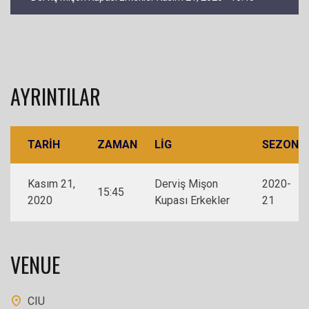
AYRINTILAR
TARIH
ZAMAN
LIG
SEZON
Kasım 21,
Derviş Mişon
2020-
15:45
2020
Kupası Erkekler
21
VENUE
CIU