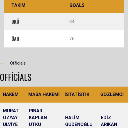
TAKIM
GOALS
UKÜ
34
ÖAH
25
Officials
OFFICIALS
HAKEM
MASA HAKEMİ
İSTATİSTİK
GÖZLEMCİ
MURAT
PINAR
ÖZYAY
KAPLAN
HALİM
EDİZ
ÜLVİYE
UTKU
GÜDENOĞLU
ARIKAN