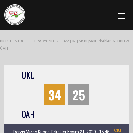
KKTC HENTBOL FEDERASYONU
>
Derviş Mişon Kupası Erkekler
>
UKÜ vs
ÖAH
UKÜ
34
25
ÖAH
CIU
Derviş Mişon Kupası Erkekler Kasım 21, 2020 - 15:45