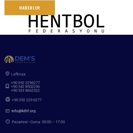
HABERLER
Lefkoşa
+90 392 2296277
+90 542 8502296
+90 533 8662522
+90 392 229 6277
info@kthf.org
Pazartesi–Cuma: 09:00 – 17:00