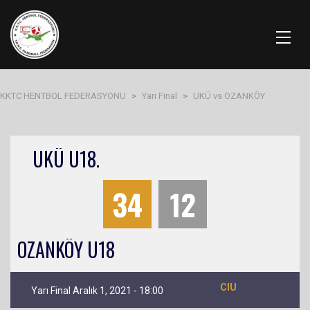
KKTC HENTBOL FEDERASYONU
>
Yarı Final
>
UKÜ vs OZANKÖY
UKÜ U18.
34
12
OZANKÖY U18
CIU
Yarı Final Aralık 1, 2021 - 18:00