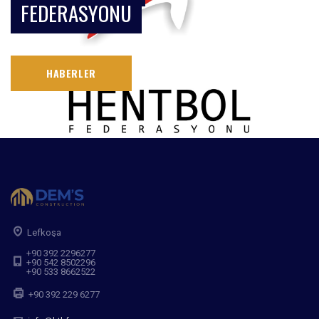
FEDERASYONU
HABERLER
Lefkoşa
+90 392 2296277
+90 542 8502296
+90 533 8662522
+90 392 229 6277