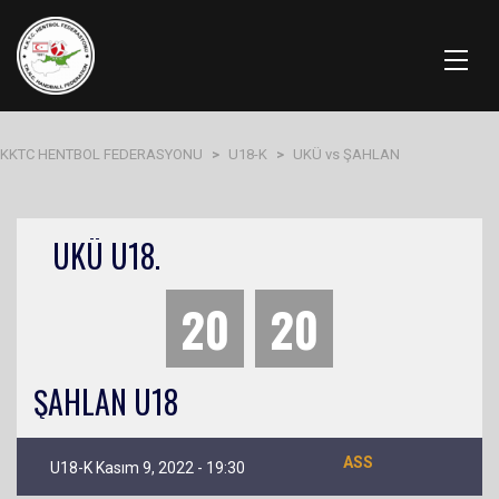
KKTC HENTBOL FEDERASYONU
>
U18-K
>
UKÜ vs ŞAHLAN
UKÜ U18.
20
20
ŞAHLAN U18
ASS
U18-K Kasım 9, 2022 - 19:30