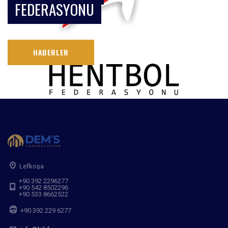
FEDERASYONU
HABERLER
Lefkoşa
+90 392 2296277
+90 542 8502296
+90 533 8662522
+90 392 229 6277