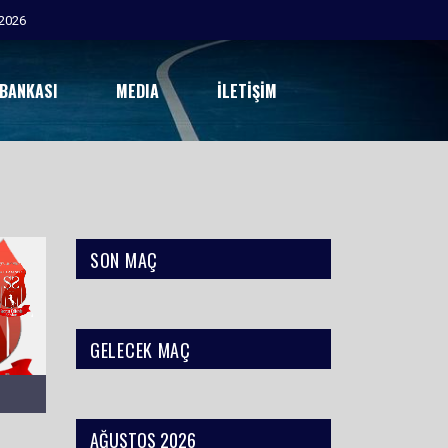
2026
 BANKASI
MEDIA
İLETIŞIM
SON MAÇ
GELECEK MAÇ
AĞUSTOS 2026