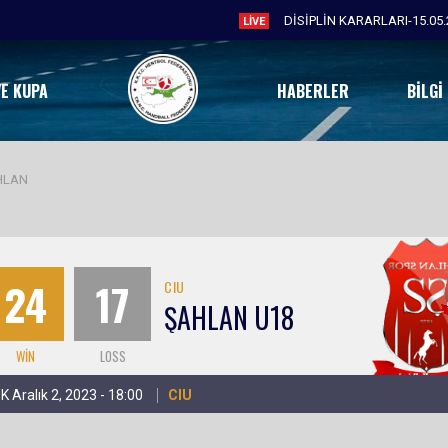
DİSİPLİN KARARLARI-15.05.
LIVE
VE KUPA
HABERLER
BILGI
HLAN
24
17
CIU
ŞAHLAN U18
WIN
LOSS
K Aralık 2, 2023 - 18:00
CIU