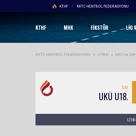
KTHF
KKTC HENTBOL FEDERASYONU
KTHF
MHK
FİKSTÜR
LIG 
KKTC HENTBOL FEDERASYONU
>
U18-K
>
UKÜ vs ŞA
CIU
UKÜ U18.
U18-