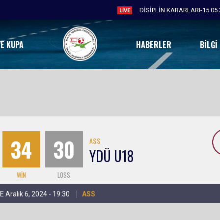
DİSİPLİN KARARLARI-15.05.
LIVE
VE KUPA
HABERLER
BILGI
34
30
ASS
YDÜ U18
WIN
LOSS
E Aralık 6, 2024 - 19:30
ASS