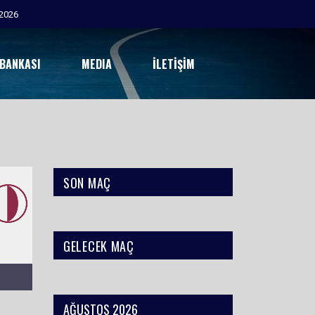
2026
 BANKASI
MEDIA
İLETIŞIM
SON MAÇ
GELECEK MAÇ
AĞUSTOS 2026