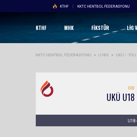
KTHF
KKTC HENTBOL FEDERASYONU
KTHF
MHK
FİKSTÜR
LIG 
KKTC HENTBOL FEDERASYONU
>
U18-E
>
UKÜ – YDU
CIU
UKÜ U18
U18-