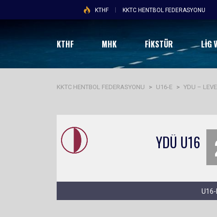
KTHF
KKTC HENTBOL FEDERASYONU
KTHF
MHK
FİKSTÜR
LIG 
KKTC HENTBOL FEDERASYONU
>
U16-E
>
YDU – LEV
YDÜ U16
U16-E