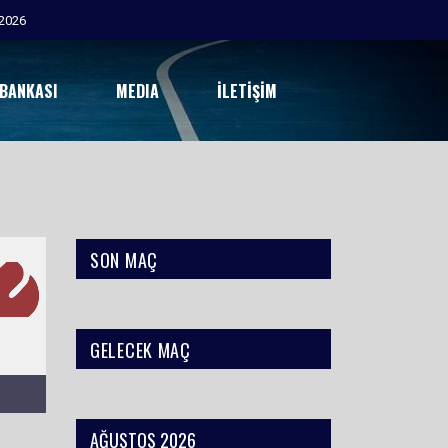
2026
 BANKASI
MEDIA
İLETIŞIM
SON MAÇ
GELECEK MAÇ
AĞUSTOS 2026