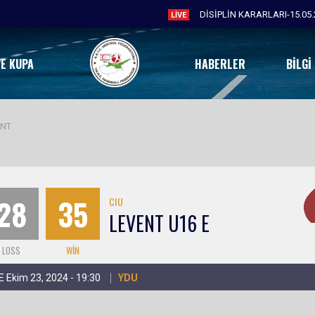
DİSİPLİN KARARLARI-15.05.
LIVE
VE KUPA
HABERLER
BILGI
ENT
28
35
CIU
LEVENT U16 E
LOSS
WIN
 Ekim 23, 2024 - 19:30
YDU