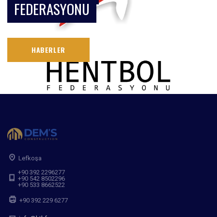
FEDERASYONU
HABERLER
Lefkoşa
+90 392 2296277
+90 542 8502296
+90 533 8662522
+90 392 229 6277