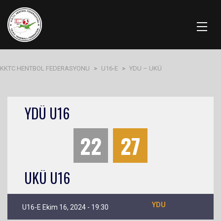
KKTC HENTBOL FEDERASYONU
>
U16-E
>
YDU – UKÜ
YDÜ U16
22
27
UKÜ U16
YDU
U16-E Ekim 16, 2024 - 19:30