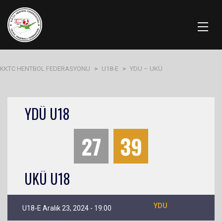
KKTC HENTBOL FEDERASYONU
>
U18-E
>
YDU – UKÜ
YDÜ U18
27
39
UKÜ U18
YDU
U18-E Aralık 23, 2024 - 19:00