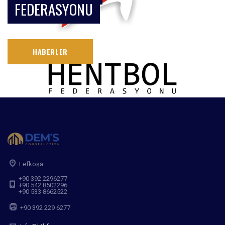
FEDERASYONU
HABERLER
Lefkoşa
+90 392 2296277
+90 542 8502296
+90 533 8662522
+90 392 229 6277