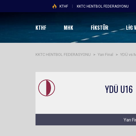
KTHF
KKTC HENTBOL FEDERASYONU
KTHF
MHK
FİKSTÜR
LIG 
KKTC HENTBOL FEDERASYONU
>
Yarı Final
>
YDÜ vs 
YDÜ U16
Yarı F