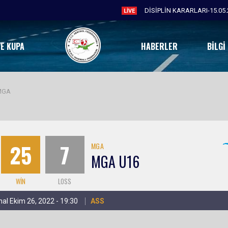
DİSİPLİN KARARLARI-15.05.
LIVE
VE KUPA
HABERLER
BILGI
MGA
25
7
MGA
MGA U16
WIN
LOSS
inal Ekim 26, 2022 - 19:30
ASS