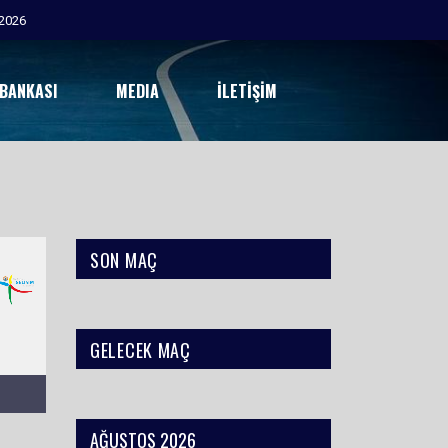
2026
 BANKASI
MEDIA
İLETIŞIM
SON MAÇ
GELECEK MAÇ
AĞUSTOS 2026