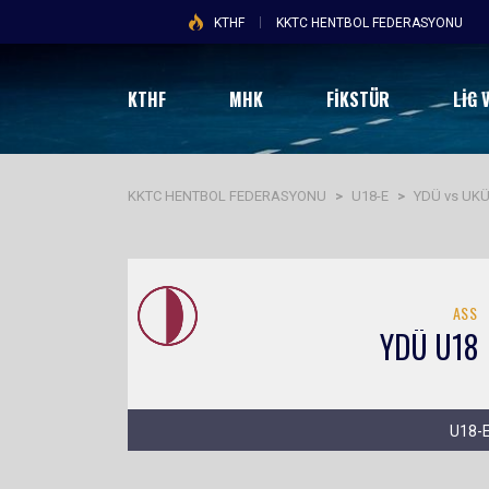
KTHF
KKTC HENTBOL FEDERASYONU
KTHF
MHK
FİKSTÜR
LIG 
KKTC HENTBOL FEDERASYONU
>
U18-E
>
YDÜ vs UK
ASS
YDÜ U18
U18-E