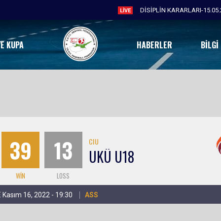
DİSİPLİN KARARLARI-15.05.
LIVE
VE KUPA
HABERLER
BILGI
Ü
39
13
CIU
UKÜ U18
WIN
LOSS
 Kasım 16, 2022 - 19:30
ASS