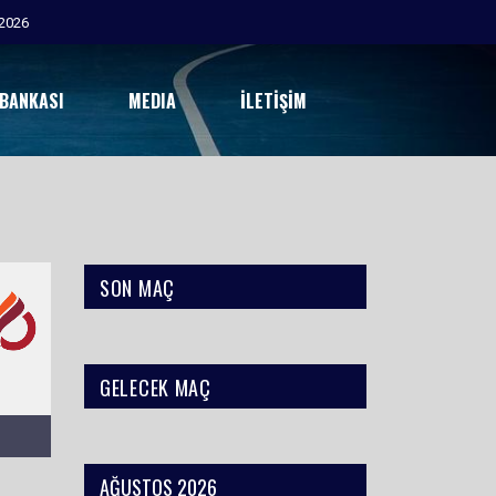
2026
 BANKASI
MEDIA
İLETIŞIM
SON MAÇ
GELECEK MAÇ
AĞUSTOS 2026