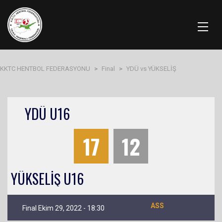
KKTC HENTBOL FEDERASYONU
>
Final
>
YDÜ vs YÜKSELİŞ
YDÜ U16
17
12
YÜKSELİŞ U16
ASS
Final Ekim 29, 2022 - 18:30