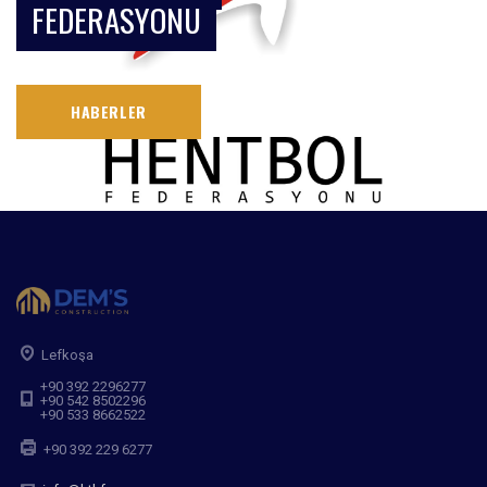
FEDERASYONU
HABERLER
Lefkoşa
+90 392 2296277
+90 542 8502296
+90 533 8662522
+90 392 229 6277