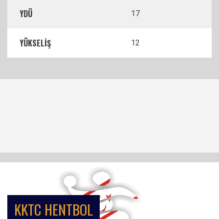
YDÜ
17
YÜKSELİŞ
12
KKTC HENTBOL