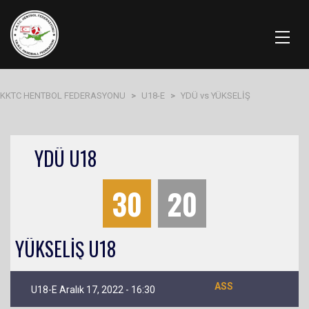
KKTC HENTBOL FEDERASYONU
>
U18-E
>
YDÜ vs YÜKSELİŞ
YDÜ U18
30
20
YÜKSELİŞ U18
ASS
U18-E Aralık 17, 2022 - 16:30