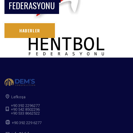
FEDERASYONU
HABERLER
Lefkoşa
+90 392 2296277
+90 542 8502296
+90 533 8662522
+90 392 229 6277