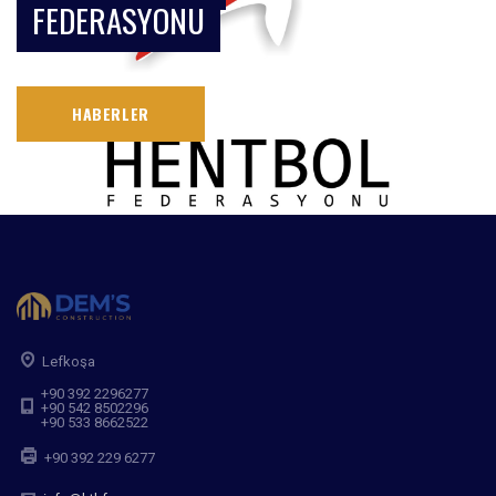
FEDERASYONU
HABERLER
Lefkoşa
+90 392 2296277
+90 542 8502296
+90 533 8662522
+90 392 229 6277