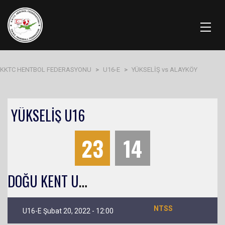
KKTC HENTBOL FEDERASYONU
>
U16-E
>
YÜKSELİŞ vs ALAYKÖY
YÜKSELİŞ U16
23
14
D
OĞU KENT U16
NTSS
U16-E Şubat 20, 2022 - 12:00