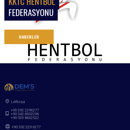
KKTC HENTBOL
FEDERASYONU
HABERLER
Lefkoşa
+90 392 2296277
+90 542 8502296
+90 533 8662522
+90 392 229 6277