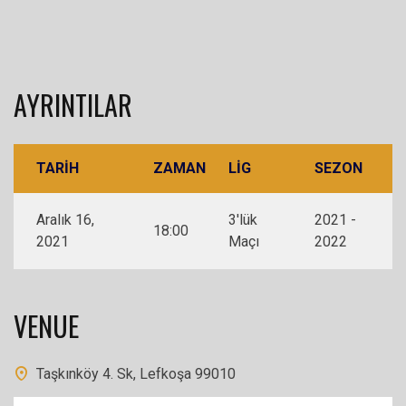
AYRINTILAR
TARIH
ZAMAN
LIG
SEZON
Aralık 16,
3'lük
2021 -
18:00
2021
Maçı
2022
VENUE
Taşkınköy 4. Sk, Lefkoşa 99010