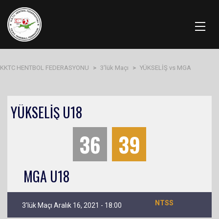
KKTC HENTBOL FEDERASYONU
>
3'lük Maçı
>
YÜKSELİŞ vs MGA
YÜKSELİŞ U18
36
39
MGA U18
NTSS
3'lük Maçı Aralık 16, 2021 - 18:00