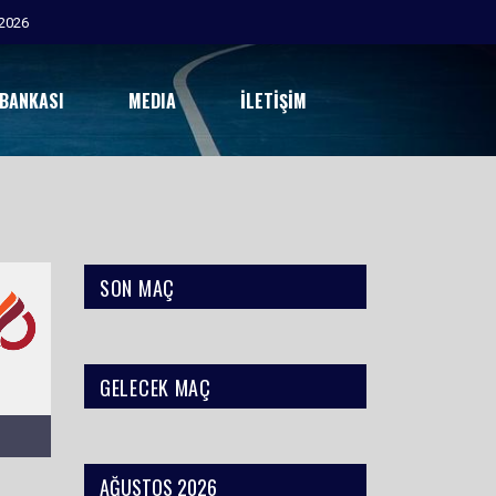
2026
 BANKASI
MEDIA
İLETIŞIM
SON MAÇ
GELECEK MAÇ
AĞUSTOS 2026