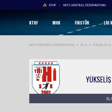
KTHF
KKTC HENTBOL FEDERASYONU
KTHF
MHK
FİKSTÜR
LIG 
KKTC HENTBOL FEDERASYONU
>
SL-E
>
YÜKSELİŞ vs
YÜKSELİŞ
SL-