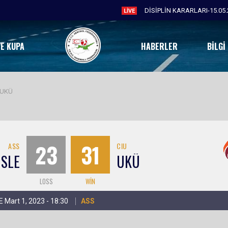
DİSİPLİN KARARLARI-15.05.
LIVE
VE KUPA
HABERLER
BILGI
 UKÜ
23
31
ASS
CIU
 SLE
UKÜ
LOSS
WIN
E Mart 1, 2023 - 18:30
ASS