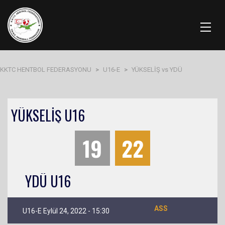
KKTC HENTBOL FEDERASYONU
>
U16-E
>
YÜKSELİŞ vs YDÜ
YÜKSELİŞ U16
19
22
YDÜ U16
ASS
U16-E Eylül 24, 2022 - 15:30