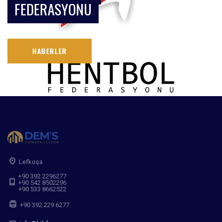
FEDERASYONU
HABERLER
Lefkoşa
+90 392 2296277
+90 542 8502296
+90 533 8662522
+90 392 229 6277