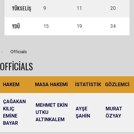
YÜKSELİŞ
9
11
20
YDÜ
15
19
34
Officials
OFFICIALS
HAKEM
MASA HAKEMİ
İSTATİSTİK
GÖZLEMCİ
ÇAĞAKAN
MEHMET EKİN
KILIÇ
AYŞE
MURAT
UTKU
EMİNE
ŞAHİN
ÖZYAY
ALTINKALEM
BAYAR