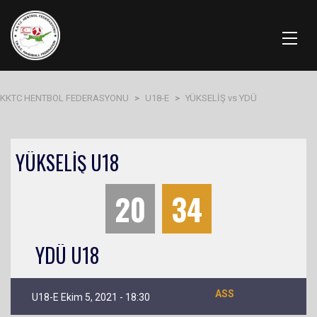
KKTC HENTBOL FEDERASYONU
>
U18-E
>
YÜKSELİŞ vs YDÜ
YÜKSELİŞ U18
20
34
YDÜ U18
ASS
U18-E Ekim 5, 2021 - 18:30