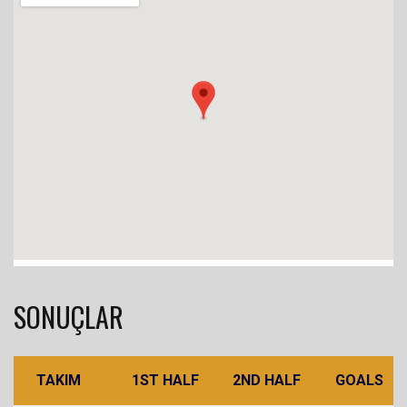
SONUÇLAR
TAKIM
1ST HALF
2ND HALF
GOALS