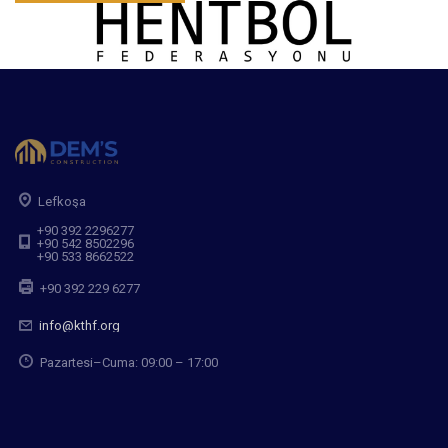
Lefkoşa
+90 392 2296277
+90 542 8502296
+90 533 8662522
+90 392 229 6277
info@kthf.org
Pazartesi–Cuma: 09:00 – 17:00