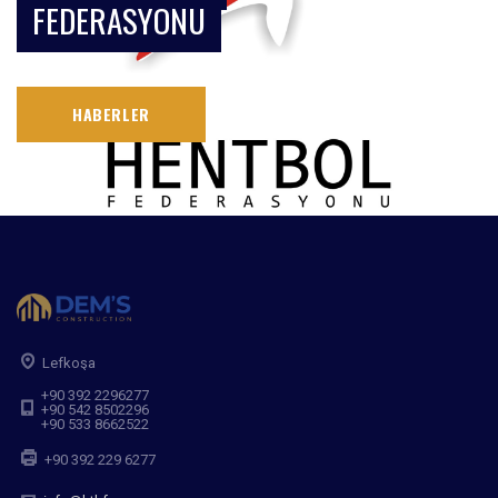
FEDERASYONU
HABERLER
Lefkoşa
+90 392 2296277
+90 542 8502296
+90 533 8662522
+90 392 229 6277