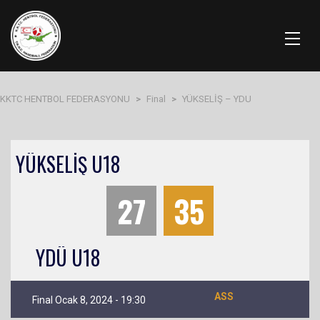
KKTC HENTBOL FEDERASYONU
>
Final
>
YÜKSELİŞ – YDU
YÜKSELİŞ U18
27
35
YDÜ U18
ASS
Final Ocak 8, 2024 - 19:30