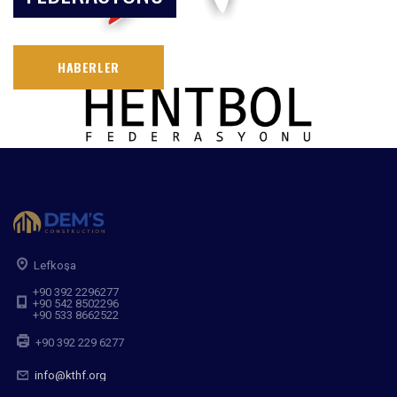
HABERLER
Lefkoşa
+90 392 2296277
+90 542 8502296
+90 533 8662522
+90 392 229 6277
info@kthf.org