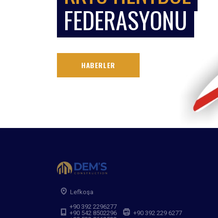
FEDERASYONU
HABERLER
Lefkoşa
+90 392 2296277
+90 542 8502296
+90 392 229 6277