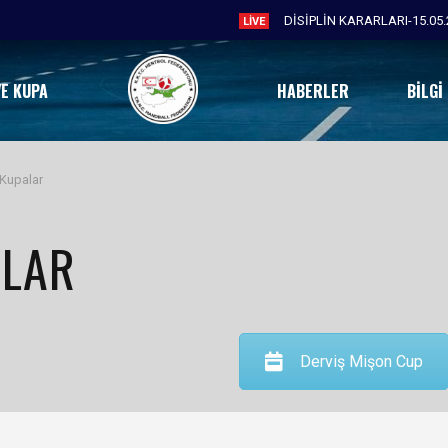
DİSİPLİN KARARLARI-15.05.
LIVE
VE KUPA
HABERLER
BILGI
Kupalar
ALAR
Derviş Mişon Cup