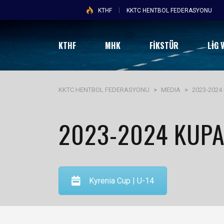
KTHF
KKTC HENTBOL FEDERASYONU
KTHF
MHK
FİKSTÜR
LIG 
KKTC HENTBOL FEDERASYONU
>
MEDIA
>
2023-2024 
2023-2024 KUP
Kyrenia Cup | U-14