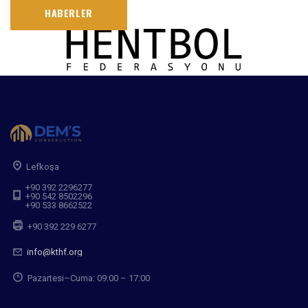
HABERLER
Lefkoşa
+90 392 2296277
+90 542 8502296
+90 533 8662522
+90 392 229 6277
info@kthf.org
Pazartesi–Cuma: 09:00 – 17:00