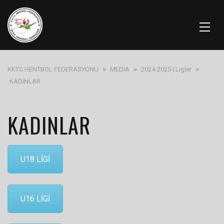
KKTC HENTBOL FEDERASYONU
>
MEDIA
>
2024-2025 | Ligler
>
KADINLAR
KADINLAR
U18 LİGİ
U16 LİGİ