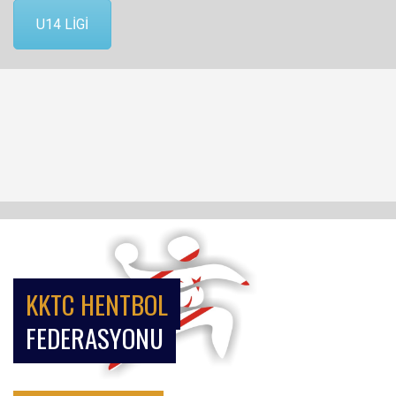
U14 LİGİ
KKTC HENTBOL
FEDERASYONU