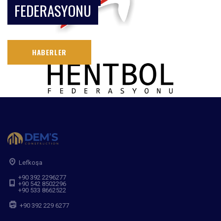
FEDERASYONU
HABERLER
Lefkoşa
+90 392 2296277
+90 542 8502296
+90 533 8662522
+90 392 229 6277