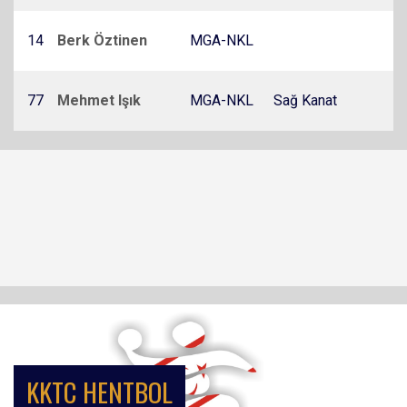
14
Berk Öztinen
MGA-NKL
77
Mehmet Işık
MGA-NKL
Sağ Kanat
KKTC HENTBOL