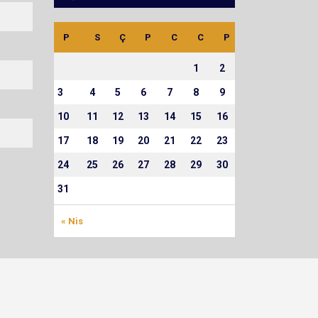
PH
HY
HF
AS
2’
SK
KK
OY
P
S
Ç
P
C
C
P
0
0
0
0
0
0
0
8
1
2
3
4
5
6
7
8
9
10
11
12
13
14
15
16
17
18
19
20
21
22
23
24
25
26
27
28
29
30
31
« Nis