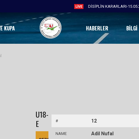
DİSİPLİN KARARLARI-15.05.
LIVE
VE KUPA
HABERLER
BILGI
l
U18-
E
12
#
Adil Nufal
NAME