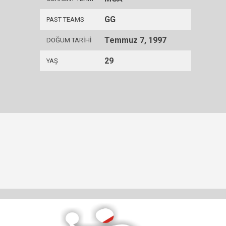
GG
PAST TEAMS
Temmuz 7, 1997
DOĞUM TARIHI
29
YAŞ