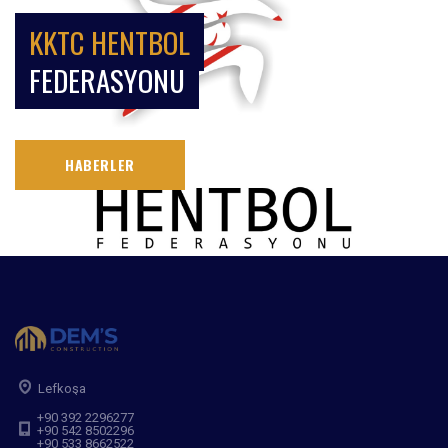
KKTC HENTBOL
FEDERASYONU
HABERLER
Lefkoşa
+90 392 2296277
+90 542 8502296
+90 533 8662522