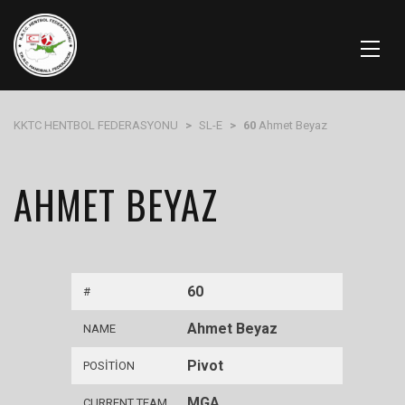
KKTC HENTBOL FEDERASYONU
>
SL-E
>
60
Ahmet Beyaz
AHMET BEYAZ
60
#
Ahmet Beyaz
NAME
Pivot
POSITION
MGA
CURRENT TEAM