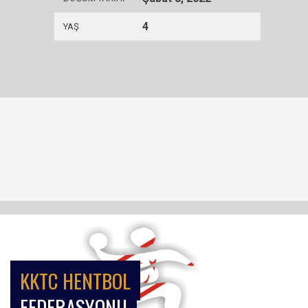
4
YAŞ
KKTC HENTBOL
FEDERASYONU