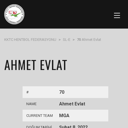
KKTC HENTBOL FEDERASYONU
>
SL-E
>
70
Ahmet Evlat
AHMET EVLAT
70
#
Ahmet Evlat
NAME
MGA
CURRENT TEAM
Şubat 8, 2022
DOĞUM TARIHI