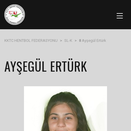
KKTC HENTBOL FEDERASYONU
>
SL-K
>
8
Ayşegül Ertürk
AYŞEGÜL ERTÜRK