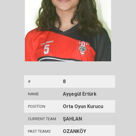
8
#
Ayşegül Ertürk
NAME
Orta Oyun Kurucu
POSITION
ŞAHLAN
CURRENT TEAM
OZANKÖY
PAST TEAMS