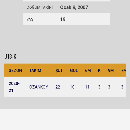
Ocak 9, 2007
DOĞUM TARIHI
19
YAŞ
U18-K
SEZON
TAKIM
ŞUT
GOL
6M
K
9M
7M
2020-
OZANKÖY
22
10
11
3
3
3
21