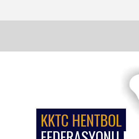
KKTC HENTBOL
FEDERASYONU