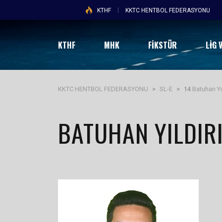
KTHF
KKTC HENTBOL FEDERASYONU
KTHF
MHK
FİKSTÜR
LIG 
KKTC HENTBOL FEDERASYONU
>
SL-E
>
14
Batuhan Yı
BATUHAN YILDIR