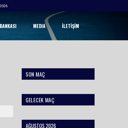
2026
 BANKASI
MEDIA
İLETIŞIM
SON MAÇ
GELECEK MAÇ
AĞUSTOS 2026