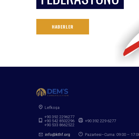
HABERLER
Lefkoşa
+90 392 2296277
+90 542 8502296
+90 392 229 6277
+90 533 8662522
info@kthf.org
Pazartesi–Cuma: 09:00 – 17:0