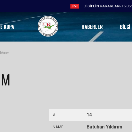
DİSİPLİN KARARLARI-15.05.
LIVE
VE KUPA
HABERLER
BILGI
ldırım
IM
14
#
Batuhan Yıldırım
NAME