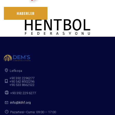
HABERLER
Lefkoşa
+90 392 2296277
+90 542 8502296
+90 533 8662522
+90 392 229 6277
info@kthf.org
Pazartesi–Cuma: 09:00 – 17:00